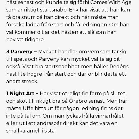
näst senast och kunde ta sig förbi Comes With Age
som är riktigt startsnabb. Erik har visat att han kan
få bra snurr på han direkt och här måste man
försöka ladda från start och få ledningen. Om han
väl kommer dit är det hästen att slå som han
bevisat tidigare.
3 Parveny –
Mycket handlar om vem som tar sig
till spets och Parveny kan mycket väl ta sig dit
också. Visat bra startsnabbhet men håller Redéns
häst lite högre från start och därför blir detta ett
andra streck.
1 Night Art –
Har visat otroligt fin form på slutet
och sköt till riktigt bra på Örebro senast. Men här
måste Uffe hitta ut för någon ledning finns det
inte på tal om. Om man lyckas hålla vinnarhålet
eller ut i ett andraspår direkt kan det vara en
smällkaramell i sista!