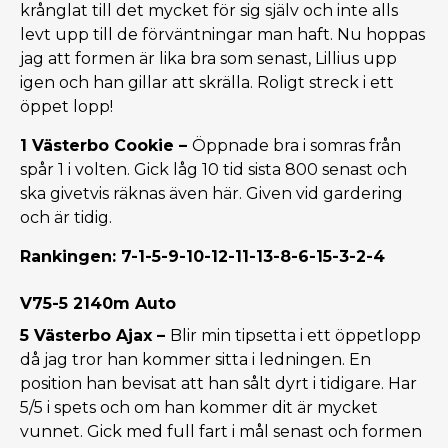
krånglat till det mycket för sig själv och inte alls
levt upp till de förväntningar man haft. Nu hoppas
jag att formen är lika bra som senast, Lillius upp
igen och han gillar att skrälla. Roligt streck i ett
öppet lopp!
1 Västerbo Cookie –
Öppnade bra i somras från
spår 1 i volten. Gick låg 10 tid sista 800 senast och
ska givetvis räknas även här. Given vid gardering
och är tidig.
Rankingen: 7-1-5-9-10-12-11-13-8-6-15-3-2-4
V75-5 2140m Auto
5 Västerbo Ajax –
Blir min tipsetta i ett öppetlopp
då jag tror han kommer sitta i ledningen. En
position han bevisat att han sålt dyrt i tidigare. Har
5/5 i spets och om han kommer dit är mycket
vunnet. Gick med full fart i mål senast och formen