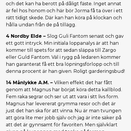
och det kan ha berott på dåligt fäste. Inget annat
är fel hos honom och här bör Jorma få ta över i ett
rätt tidigt skede. Där kan han köra på klockan och
hålla undan från de på tillägg.
4 Nordby Elde –
Slog Guli Fantom senast och gav
ett gott intryck. Min initiala loppanalys är att han
kommer till spets för att sedan släppa till Zargo
eller Guld Fantom. Väl i rygg på ledaren kommer
han garanterat få ett bra löpningsförlopp och till
denna procent är han given. Roligt garderingsbud!
14 Månlykke A.M. –
Vilken effekt det har fått
genom att Magnus har börjat köra detta kallblod.
Fem raka segrar och ser ut att vara i sitt livs form.
Magnus har levererat grymma resor och det är
just det han ska för att vinna. Nu är man tvungen
att göra lite mer jobb själv och jag är inte säker på
att det är gynnsamt för favoriten. Men självklart