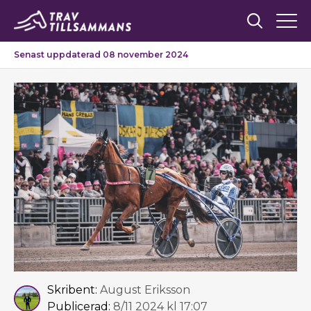
Senast uppdaterad 08 november 2024
Skribent:
August Eriksson
Publicerad:
8/11 2024 kl 17:07