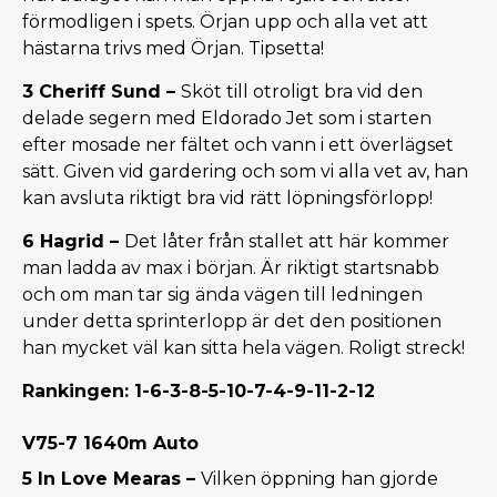
förmodligen i spets. Örjan upp och alla vet att
hästarna trivs med Örjan. Tipsetta!
3 Cheriff Sund –
Sköt till otroligt bra vid den
delade segern med Eldorado Jet som i starten
efter mosade ner fältet och vann i ett överlägset
sätt. Given vid gardering och som vi alla vet av, han
kan avsluta riktigt bra vid rätt löpningsförlopp!
6 Hagrid –
Det låter från stallet att här kommer
man ladda av max i början. Är riktigt startsnabb
och om man tar sig ända vägen till ledningen
under detta sprinterlopp är det den positionen
han mycket väl kan sitta hela vägen. Roligt streck!
Rankingen: 1-6-3-8-5-10-7-4-9-11-2-12
V75-7 1640m Auto
5 In Love Mearas –
Vilken öppning han gjorde