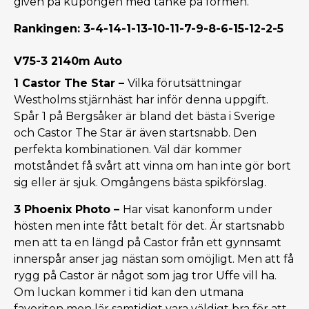
given på kupongen med tanke på formen.
Rankingen: 3-4-14-1-13-10-11-7-9-8-6-15-12-2-5
V75-3 2140m Auto
1 Castor The Star
–
Vilka förutsättningar
Westholms stjärnhäst har inför denna uppgift.
Spår 1 på Bergsåker är bland det bästa i Sverige
och Castor The Star är även startsnabb. Den
perfekta kombinationen. Väl där kommer
motståndet få svårt att vinna om han inte gör bort
sig eller är sjuk. Omgångens bästa spikförslag.
3
Phoenix Photo –
Har visat kanonform under
hösten men inte fått betalt för det. Är startsnabb
men att ta en längd på Castor från ett gynnsamt
innerspår anser jag nästan som omöjligt. Men att få
rygg på Castor är något som jag tror Uffe vill ha.
Om luckan kommer i tid kan den utmana
favoriten men lär samtidigt vara väldigt bra för att