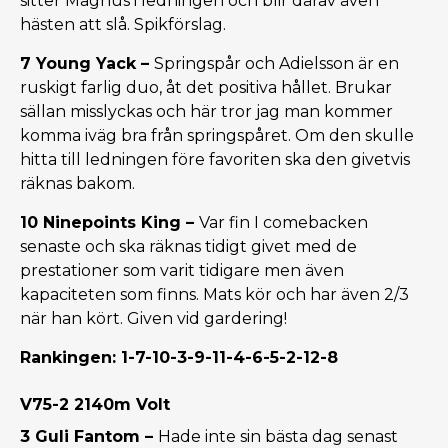
sitter Magnus i ledningen och blir därav även
hästen att slå. Spikförslag.
7 Young Yack –
Springspår och Adielsson är en
ruskigt farlig duo, åt det positiva hållet. Brukar
sällan misslyckas och här tror jag man kommer
komma iväg bra från springspåret. Om den skulle
hitta till ledningen före favoriten ska den givetvis
räknas bakom.
10 Ninepoints King –
Var fin I comebacken
senaste och ska räknas tidigt givet med de
prestationer som varit tidigare men även
kapaciteten som finns. Mats kör och har även 2/3
när han kört. Given vid gardering!
Rankingen: 1-7-10-3-9-11-4-6-5-2-12-8
V75-2 2140m Volt
3 Guli Fantom –
Hade inte sin bästa dag senast