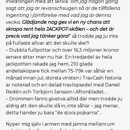
inledningen med att skriva
”
o
m jag någon gång
sagt att jag är revanschsugen så är de tillfällena
ingenting i jämförelse med vad jag är denna
vecka.
Glädjande nog ges vi en ny chans att
skrapa rent hela JACKPOT-skålen – och det är
precis vad jag tänker göra!
” så trodde jag ju inte
på fullaste allvar att det skulle ske?!
– Dubbla fullpottar och över 16,3 miljoner kronor
senare sitter man nu här. En tredjedel av hela
jackpotten rakade jag hem, 210 glada
andelssköpare fick mellan 75-79k var såhär en
månad innan jul, största vinsten i TravCash historia
är noterad och en delad travlöpsedel med Daniel
Redén och Torbjörn Jansson i Aftonbladet…
– Drömmen fanns givetvis alltid där men trodde ju
aldrig att den skulle slå in, inte såhär – jag menar,
detta händer ju bara ”de stora pojkarna”…
Nyper mig själv i armen med jämna mellanrum