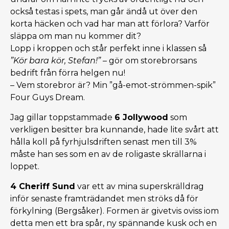
också testas i spets, man går ändå ut över den
korta häcken och vad har man att förlora? Varför
släppa om man nu kommer dit?
Lopp i kroppen och står perfekt inne i klassen så
”Kör bara kör, Stefan!”
– gör om storebrorsans
bedrift från förra helgen nu!
– Vem storebror är? Min ”gå-emot-strömmen-spik”
Four Guys Dream.
Jag gillar toppstammade
6 Jollywood
som
verkligen besitter bra kunnande, hade lite svårt att
hålla koll på fyrhjulsdriften senast men till 3%
måste han ses som en av de roligaste skrällarna i
loppet.
4 Cheriff Sund
var ett av mina superskrälldrag
inför senaste framträdandet men ströks då för
förkylning (Bergsåker). Formen är givetvis oviss iom
detta men ett bra spår, ny spännande kusk och en