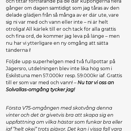
och tittar fortfarande på de där kupongerna flera
gånger om dagen samtidigt som jag tåras av den
delade glädjen från så många av er där ute, vare
sig ni var med och vann eller inte – ni är helt
otroliga! All kärlek till er och tack för alla grattis
och fina ord, de kommer jag leva på länge – men
nu har vi ytterligare en ny omgång att sätta
tänderna i!
Följde upp superhelgen med två fullpottar på
Jägersro, utdelningen blev inte lika hög som i
Eskilstuna men 57.000kr resp. 59.000kr iaf. Grattis
till er som var med och vann! –
Nu tar vi oss an
Solvallas-omgång tycker jag!
Första V75-omgången med skotvång denna
vinter och det är givetvis bra att skapa sig en
uppfattning om vilka hästar som funkar bra eller
iaf ”helt okej” trots pjäxor. Det kan i vissa fall vara