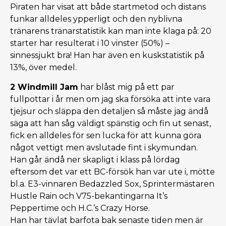
Piraten har visat att både startmetod och distans
funkar alldeles ypperligt och den nyblivna
tränarens tränarstatistik kan man inte klaga på: 20
starter har resulterat i 10 vinster (50%) –
sinnessjukt bra! Han har även en kuskstatistik på
13%, över medel.
2 Windmill Jam
har blåst mig på ett par
fullpottar i år men om jag ska försöka att inte vara
tjejsur och släppa den detaljen så måste jag ändå
säga att han såg väldigt spänstig och fin ut senast,
fick en alldeles för sen lucka för att kunna göra
något vettigt men avslutade fint i skymundan.
Han går ändå ner skapligt i klass på lördag
eftersom det var ett BC-försök han var ute i, mötte
bl.a. E3-vinnaren Bedazzled Sox, Sprintermästaren
Hustle Rain och V75-bekantingarna It’s
Peppertime och H.C.’s Crazy Horse.
Han har tävlat barfota bak senaste tiden men är