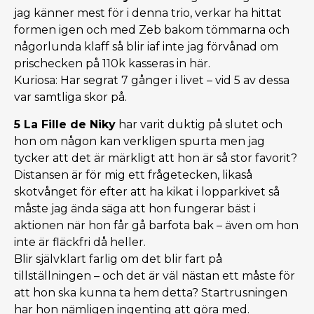
jag känner mest för i denna trio, verkar ha hittat
formen igen och med Zeb bakom tömmarna och
någorlunda klaff så blir iaf inte jag förvånad om
prischecken på 110k kasseras in här.
Kuriosa: Har segrat 7 gånger i livet – vid 5 av dessa
var samtliga skor på.
5 La Fille de Niky
har varit duktig på slutet och
hon om någon kan verkligen spurta men jag
tycker att det är märkligt att hon är så stor favorit?
Distansen är för mig ett frågetecken, likaså
skotvånget för efter att ha kikat i lopparkivet så
måste jag ända säga att hon fungerar bäst i
aktionen när hon får gå barfota bak – även om hon
inte är fläckfri då heller.
Blir självklart farlig om det blir fart på
tillställningen – och det är väl nästan ett måste för
att hon ska kunna ta hem detta? Startrusningen
har hon nämligen ingenting att göra med.