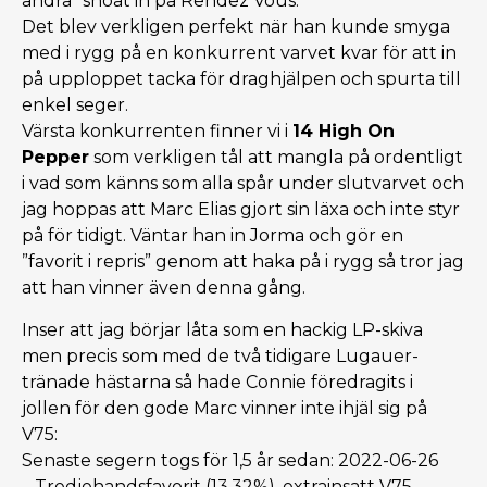
andra” snöat in på Rendez Vous.
Det blev verkligen perfekt när han kunde smyga
med i rygg på en konkurrent varvet kvar för att in
på upploppet tacka för draghjälpen och spurta till
enkel seger.
Värsta konkurrenten finner vi i
14 High On
Pepper
som verkligen tål att mangla på ordentligt
i vad som känns som alla spår under slutvarvet och
jag hoppas att Marc Elias gjort sin läxa och inte styr
på för tidigt. Väntar han in Jorma och gör en
”favorit i repris” genom att haka på i rygg så tror jag
att han vinner även denna gång.
Inser att jag börjar låta som en hackig LP-skiva
men precis som med de två tidigare Lugauer-
tränade hästarna så hade Connie föredragits i
jollen för den gode Marc vinner inte ihjäl sig på
V75:
Senaste segern togs för 1,5 år sedan: 2022-06-26
– Tredjehandsfavorit (13,32%), extrainsatt V75-