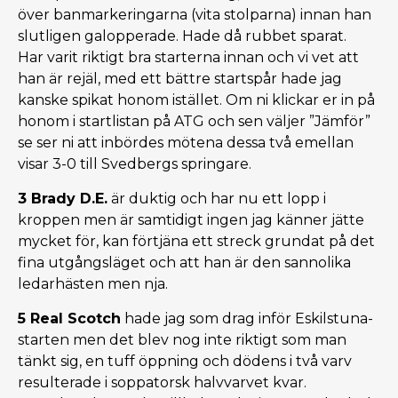
över banmarkeringarna (vita stolparna) innan han
slutligen galopperade. Hade då rubbet sparat.
Har varit riktigt bra starterna innan och vi vet att
han är rejäl, med ett bättre startspår hade jag
kanske spikat honom istället. Om ni klickar er in på
honom i startlistan på ATG och sen väljer ”Jämför”
se ser ni att inbördes mötena dessa två emellan
visar 3-0 till Svedbergs springare.
3 Brady D.E.
är duktig och har nu ett lopp i
kroppen men är samtidigt ingen jag känner jätte
mycket för, kan förtjäna ett streck grundat på det
fina utgångsläget och att han är den sannolika
ledarhästen men nja.
5 Real Scotch
hade jag som drag inför Eskilstuna-
starten men det blev nog inte riktigt som man
tänkt sig, en tuff öppning och dödens i två varv
resulterade i soppatorsk halvvarvet kvar.