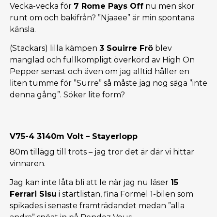
Vecka-vecka för
7 Rome Pays Off
nu men skor
runt om och bakifrån? ”Njaaee” är min spontana
känsla.
(Stackars) lilla kämpen
3 Souirre Frö
blev
manglad och fullkompligt överkörd av High On
Pepper senast och även om jag alltid håller en
liten tumme för ”Surre” så måste jag nog säga ”inte
denna gång”. Söker lite form?
V75-4 3140m Volt – Stayerlopp
80m tillägg till trots – jag tror det är där vi hittar
vinnaren.
Jag kan inte låta bli att le när jag nu läser
15
Ferrari Sisu
i startlistan, fina Formel 1-bilen som
spikades i senaste framträdandet medan ”alla