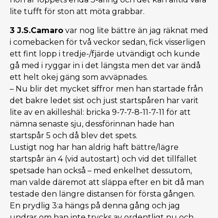
lite tufft för ston att möta grabbar.
3 J.S.Camaro
var nog lite bättre än jag räknat med
i comebacken för två veckor sedan, fick visserligen
ett fint lopp i tredje-/fjärde utvändigt och kunde
gå med i ryggar in i det längsta men det var ändå
ett helt okej gäng som avväpnades.
– Nu blir det mycket siffror men han startade från
det bakre ledet sist och just startspåren har varit
lite av en akilleshäl: bricka 9-7-7-8-11-7-11 för att
nämna senaste sju, dessförinnan hade han
startspår 5 och då blev det spets.
Lustigt nog har han aldrig haft bättre/lägre
startspår än 4 (vid autostart) och vid det tillfället
spetsade han också – med enkelhet dessutom,
man valde däremot att släppa efter en bit då man
testade den längre distansen för första gången.
En prydlig 3:a hängs på denna gång och jag
undrar om han inte trycks av ordentligt nu och