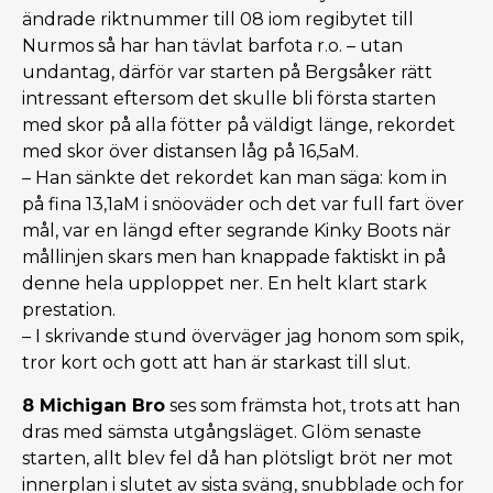
ändrade riktnummer till 08 iom regibytet till
Nurmos så har han tävlat barfota r.o. – utan
undantag, därför var starten på Bergsåker rätt
intressant eftersom det skulle bli första starten
med skor på alla fötter på väldigt länge, rekordet
med skor över distansen låg på 16,5aM.
– Han sänkte det rekordet kan man säga: kom in
på fina 13,1aM i snöoväder och det var full fart över
mål, var en längd efter segrande Kinky Boots när
mållinjen skars men han knappade faktiskt in på
denne hela upploppet ner. En helt klart stark
prestation.
– I skrivande stund överväger jag honom som spik,
tror kort och gott att han är starkast till slut.
8 Michigan Bro
ses som främsta hot, trots att han
dras med sämsta utgångsläget. Glöm senaste
starten, allt blev fel då han plötsligt bröt ner mot
innerplan i slutet av sista sväng, snubblade och for