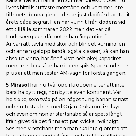
känslan av att han är en sprinter direkt. Möter nu
livets hittills tuffaste motstånd och kommer inte
till spets denna gång – det är just därifrån han tagit
årets båda segrar. Han har vunnit från dödens vid
ett tillfälle sommaren 2022 men det var på
Lindesberg och då mötte han ”ingenting”.
Är van att tävla med skor och blir det körning, en
och annan galopp (ändå lägsta klassen) så kan han
absolut vinna, har ändå visat helt okej kapacitet
men i min bok så är han ingen spik. Spännande och
plus är att man testar AM-vagn för första gången.
5 Mirasol
har nu två lopp i kroppen efter att inte
bara ha bytt regi, hon bytte även kontinent. Var
helt okej som tvåa på en något tung banan senast
och nu testas hon med Örjan Kihlström i sulkyn
och även om hon är startsnabb så är spets långt
ifrån givet då det finns ett par kvicka invändigt.
Ses med vinstchans men man ska inte glömma att
hon är loppets enda 3-åring och det kan alltid vara