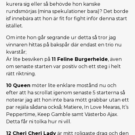
kurera sig eller så behövde hon kanske
rundsmörjas (mina spekulationer bara)? Det borde
isf innebära att hon är fit for fight inför denna start
istället.
Om inte hon går segrande ur detta så tror jag
vinnaren hittas på bakspår där endast en trio nu
kvarstår;
Är lite besviken på
11 Feline Burgerheide
, även
om senaste starten var positiv och ett steg i helt
rätt riktning.
10 Queen
möter lite enklare mostånd nu och
efter att ha scrollat igenom senaste 5 starterna så
noterar jag att hon inte bara mött grabbar utan ett
par rejäla sådana också; Matiere, In Love Mearas, It’s
Peppertime, Keep Gamble samt Västerbo Ajax.
Detta får ni tolka hur ni vill.
12 Cheri Cheri Lady
är mitt roligaste drag och den