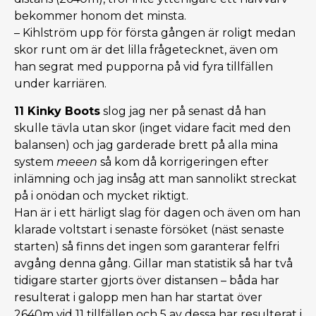
bekommer honom det minsta.
– Kihlström upp för första gången är roligt medan
skor runt om är det lilla frågetecknet, även om
han segrat med pupporna på vid fyra tillfällen
under karriären.
11 Kinky Boots
slog jag ner på senast då han
skulle tävla utan skor (inget vidare facit med den
balansen) och jag garderade brett på alla mina
system
meeen
så kom då korrigeringen efter
inlämning och jag insåg att man sannolikt streckat
på i onödan och mycket riktigt.
Han är i ett härligt slag för dagen och även om han
klarade voltstart i senaste försöket (näst senaste
starten) så finns det ingen som garanterar felfri
avgång denna gång. Gillar man statistik så har två
tidigare starter gjorts över distansen – båda har
resulterat i galopp men han har startat över
2640m vid 11 tillfällen och 5 av dessa har resulterat i