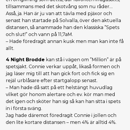
tillsammans med det skotvång som nu råder…
Asså, ja. Han är ju van att tävla med pjäxor och
senast han startade på Solvalla, över den aktuella
distansen, så anammade han den klassiska ”Spets
och slut!” och vann på 11,7aM.
– Hade föredragit annan kusk men man kan inte få
allt.
4 Night Brodde
kan stå i vägen om ”Million” är på
spetsjakt. Connie verkar uppåt, likaså formen och
jag läser mig till att han gick fort och fick sig en
rejäl urblåsare efter startgalopp senast.
– Man hade då satt på ett helstängt huvudlag
vilket gör honom alertare och ev. kör man med
det igen och sköter han sig så kan han sitta i spets
in i första sväng.
Jag hade däremot föredragit Connie i jollen och
den lite kortare distansen – men 4% är alltid 4%.