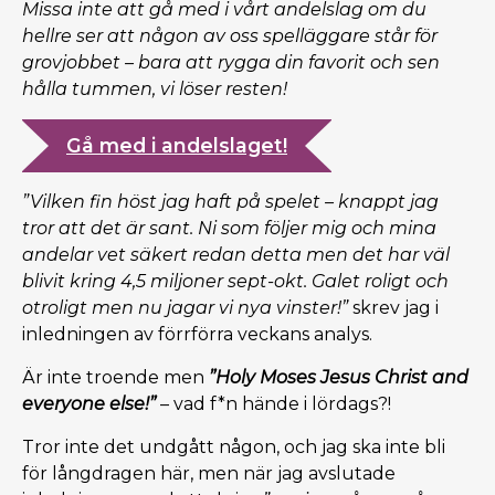
Missa inte att gå med i vårt andelslag om du
hellre ser att någon av oss spelläggare står för
grovjobbet – bara att rygga din favorit och sen
hålla tummen, vi löser resten!
Gå med i andelslaget!
”Vilken fin höst jag haft på spelet – knappt jag
tror att det är sant. Ni som följer mig och mina
andelar vet säkert redan detta men det har väl
blivit kring 4,5 miljoner sept-okt. Galet roligt och
otroligt men nu jagar vi nya vinster!”
skrev jag i
inledningen av förrförra veckans analys.
Är inte troende men
”Holy Moses Jesus Christ and
everyone else!”
– vad f*n hände i lördags?!
Tror inte det undgått någon, och jag ska inte bli
för långdragen här, men när jag avslutade