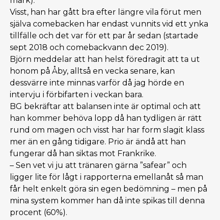
mark).
Visst, han har gått bra efter längre vila förut men
själva comebacken har endast vunnits vid ett ynka
tillfälle och det var för ett par år sedan (startade
sept 2018 och comebackvann dec 2019).
Björn meddelar att han helst föredragit att ta ut
honom på Åby, alltså en vecka senare, kan
dessvärre inte minnas varför då jag hörde en
intervju i förbifarten i veckan bara.
BG bekräftar att balansen inte är optimal och att
han kommer behöva lopp då han tydligen är rätt
rund om magen och visst har har form slagit klass
mer än en gång tidigare. Prio är ändå att han
fungerar då han siktas mot Frankrike.
– Sen vet vi ju att tränaren gärna ”safear” och
ligger lite för lågt i rapporterna emellanåt så man
får helt enkelt göra sin egen bedömning – men på
mina system kommer han då inte spikas till denna
procent (60%).