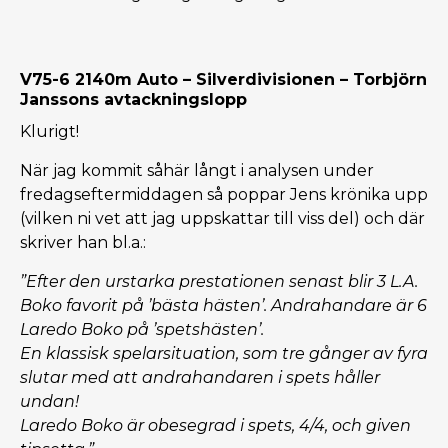
V75-6 2140m Auto – Silverdivisionen – Torbjörn
Janssons avtackningslopp
Klurigt!
När jag kommit såhär långt i analysen under
fredagseftermiddagen så poppar Jens krönika upp
(vilken ni vet att jag uppskattar till viss del) och där
skriver han bl.a.:
”Efter den urstarka prestationen senast blir 3 L.A.
Boko favorit på ’bästa hästen’. Andrahandare är 6
Laredo Boko på ’spetshästen’.
En klassisk spelarsituation, som tre gånger av fyra
slutar med att andrahandaren i spets håller
undan!
Laredo Boko är obesegrad i spets, 4/4, och given