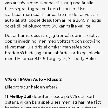
van att tävla med skor också, lustig nog är alla
hans segrar tagna med den balansen. Uselt
startspår men spår 12 är bättre när det är volt än
auto iaf, att loppet dessutom är hela 2640m läggs
också till på pluskontot. 3% känns lite väl lite.
Det är främst dessa tre jag tror på i denna relativt
öppna inledning men med voltstart och skotvång
så vet man ju aldrig så önskar man safea och
bredda så hade jag, utan inbördes ordning, plockat
med 1 Miramax B.R., 5 Targaryan, 7 Liberty Boko.
V75-2 1640m Auto – Klass 2
Lillebrors tur helgen efter?
11 Mellby Jail
debuterar både på V75 och kort
distans, vi kan bara spekulera men jag har inte fått