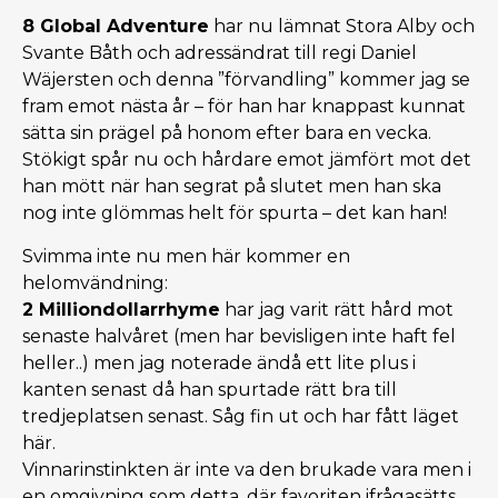
8 Global Adventure
har nu lämnat Stora Alby och
Svante Båth och adressändrat till regi Daniel
Wäjersten och denna ”förvandling” kommer jag se
fram emot nästa år – för han har knappast kunnat
sätta sin prägel på honom efter bara en vecka.
Stökigt spår nu och hårdare emot jämfört mot det
han mött när han segrat på slutet men han ska
nog inte glömmas helt för spurta – det kan han!
Svimma inte nu men här kommer en
helomvändning:
2 Milliondollarrhyme
har jag varit rätt hård mot
senaste halvåret (men har bevisligen inte haft fel
heller..) men jag noterade ändå ett lite plus i
kanten senast då han spurtade rätt bra till
tredjeplatsen senast. Såg fin ut och har fått läget
här.
Vinnarinstinkten är inte va den brukade vara men i
en omgivning som detta, där favoriten ifrågasätts,