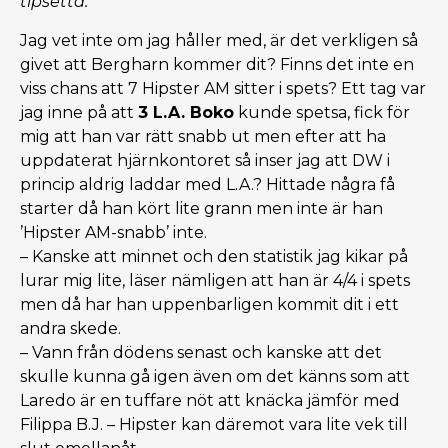
tipsetta.”
Jag vet inte om jag håller med, är det verkligen så
givet att Bergharn kommer dit? Finns det inte en
viss chans att 7 Hipster AM sitter i spets? Ett tag var
jag inne på att
3 L.A. Boko
kunde spetsa, fick för
mig att han var rätt snabb ut men efter att ha
uppdaterat hjärnkontoret så inser jag att DW i
princip aldrig laddar med L.A.? Hittade några få
starter då han kört lite grann men inte är han
’Hipster AM-snabb’ inte.
– Kanske att minnet och den statistik jag kikar på
lurar mig lite, läser nämligen att han är 4/4 i spets
men då har han uppenbarligen kommit dit i ett
andra skede.
– Vann från dödens senast och kanske att det
skulle kunna gå igen även om det känns som att
Laredo är en tuffare nöt att knäcka jämför med
Filippa B.J. – Hipster kan däremot vara lite vek till