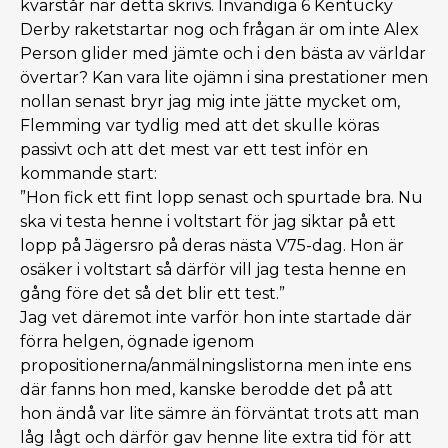
kvarstår när detta skrivs. Invändiga 6 Kentucky
Derby raketstartar nog och frågan är om inte Alex
Person glider med jämte och i den bästa av världar
övertar? Kan vara lite ojämn i sina prestationer men
nollan senast bryr jag mig inte jätte mycket om,
Flemming var tydlig med att det skulle köras
passivt och att det mest var ett test inför en
kommande start:
”Hon fick ett fint lopp senast och spurtade bra. Nu
ska vi testa henne i voltstart för jag siktar på ett
lopp på Jägersro på deras nästa V75-dag. Hon är
osäker i voltstart så därför vill jag testa henne en
gång före det så det blir ett test.”
Jag vet däremot inte varför hon inte startade där
förra helgen, ögnade igenom
propositionerna/anmälningslistorna men inte ens
där fanns hon med, kanske berodde det på att
hon ändå var lite sämre än förväntat trots att man
låg lågt och därför gav henne lite extra tid för att