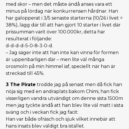
med skor – men det måste ändå anses vara ett
minus på lördag när konkurrensen hårdnar. Han
har galopperat i 3/5 senaste starterna (10/26 i livet =
38%), lägg där till att han gjort 10 starter i livet där
prissumman varit över 100.000kr, detta har
resulterat i följande:
d-d-d-d-5-0-8-3-0-d.
– Jag säger inte att han inte kan vinna för formen
är uppenbarligen där – men lite väl många
orosmoln på min himmel iaf, speciellt när han är
streckad till 45%.
3 The Pirate
trodde jag på senast men då fick han
nöja sig med en andraplats bakom Chimi, han fick
visserligen vandra utvändigt om denne sista 1500m
men jag tyckte ändå att han blev lite väl matt i sista
sväng och i veckan fick jag facit:
Han var både ofräsch och sjuk vilket innebär att
hans insats blev väldigt bra istället.