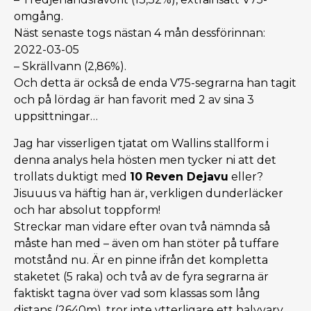
omgång.
Näst senaste togs nästan 4 mån dessförinnan:
2022-03-05
– Skrällvann (2,86%).
Och detta är också de enda V75-segrarna han tagit
och på lördag är han favorit med 2 av sina 3
uppsittningar…
Jag har visserligen tjatat om Wallins stallform i
denna analys hela hösten men tycker ni att det
trollats duktigt med
10 Reven Dejavu
eller?
Jisuuus va häftig han är, verkligen dunderläcker
och har absolut toppform!
Streckar man vidare efter ovan två nämnda så
måste han med – även om han stöter på tuffare
motstånd nu. Är en pinne ifrån det kompletta
staketet (5 raka) och två av de fyra segrarna är
faktiskt tagna över vad som klassas som lång
distans (2640m), tror inte ytterligare ett halvvarv