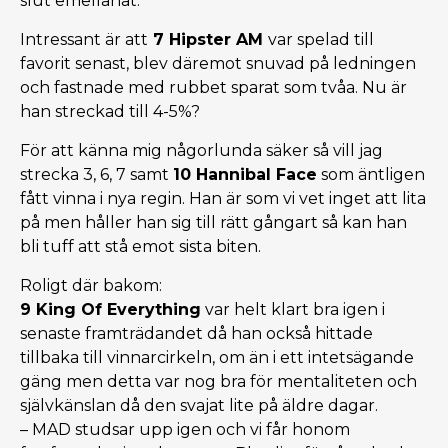
slut emellanåt.
Intressant är att
7 Hipster AM
var spelad till
favorit senast, blev däremot snuvad på ledningen
och fastnade med rubbet sparat som tvåa. Nu är
han streckad till 4-5%?
För att känna mig någorlunda säker så vill jag
strecka 3, 6, 7 samt
10 Hannibal Face
som äntligen
fått vinna i nya regin. Han är som vi vet inget att lita
på men håller han sig till rätt gångart så kan han
bli tuff att stå emot sista biten.
Roligt där bakom:
9 King Of Everything
var helt klart bra igen i
senaste framträdandet då han också hittade
tillbaka till vinnarcirkeln, om än i ett intetsägande
gäng men detta var nog bra för mentaliteten och
självkänslan då den svajat lite på äldre dagar.
– MAD studsar upp igen och vi får honom