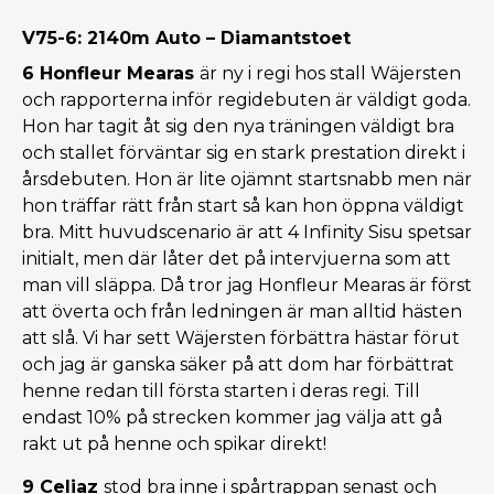
V75-6: 2140m Auto – Diamantstoet
6 Honfleur Mearas
är ny i regi hos stall Wäjersten
och rapporterna inför regidebuten är väldigt goda.
Hon har tagit åt sig den nya träningen väldigt bra
och stallet förväntar sig en stark prestation direkt i
årsdebuten. Hon är lite ojämnt startsnabb men när
hon träffar rätt från start så kan hon öppna väldigt
bra. Mitt huvudscenario är att 4 Infinity Sisu spetsar
initialt, men där låter det på intervjuerna som att
man vill släppa. Då tror jag Honfleur Mearas är först
att överta och från ledningen är man alltid hästen
att slå. Vi har sett Wäjersten förbättra hästar förut
och jag är ganska säker på att dom har förbättrat
henne redan till första starten i deras regi. Till
endast 10% på strecken kommer jag välja att gå
rakt ut på henne och spikar direkt!
9 Celiaz
stod bra inne i spårtrappan senast och