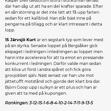
Kasper blev dessutom störd i slutkurvan senast
där han såg ut att ha en del krafter sparade. Efter
en sån störning är det inte lätt att få upp farten
sedan för ett kallblod. Han står bäst inne på
pengarna på tillägg och är klart intressant i detta
lopp.
15 Järvsjö Kurt
är en segstark typ som lever mest
på sin styrka. Senaste loppet på Bergsåker gick
ekipaget i ledningen i inledningen av loppet men
hann inte accelerera för att ta emot en pressande
konkurrent i ledningen. Därför valde man sedan
att kliva ut först i andra spåret och fick göra
grovjobbet själv. Näst senast var han ute mot
jättetufft motstånd och gjorde det klart bra där.
Björn Goop upp i sulkyn är ett plus och han är
given att ta med på kupongen.
Rankingen: 3-12-15-1-6-8-4-10-2-14-7-11-9-13-5