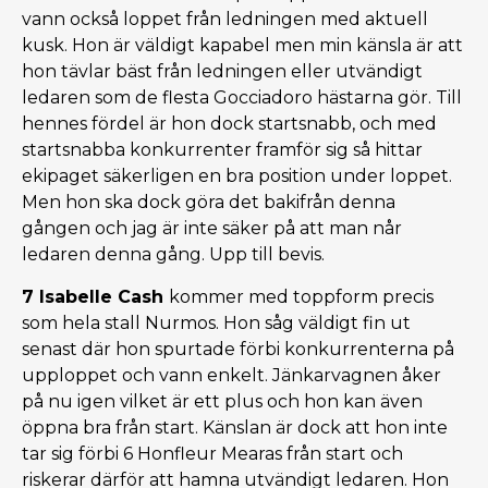
vann också loppet från ledningen med aktuell
kusk. Hon är väldigt kapabel men min känsla är att
hon tävlar bäst från ledningen eller utvändigt
ledaren som de flesta Gocciadoro hästarna gör. Till
hennes fördel är hon dock startsnabb, och med
startsnabba konkurrenter framför sig så hittar
ekipaget säkerligen en bra position under loppet.
Men hon ska dock göra det bakifrån denna
gången och jag är inte säker på att man når
ledaren denna gång. Upp till bevis.
7 Isabelle Cash
kommer med toppform precis
som hela stall Nurmos. Hon såg väldigt fin ut
senast där hon spurtade förbi konkurrenterna på
upploppet och vann enkelt. Jänkarvagnen åker
på nu igen vilket är ett plus och hon kan även
öppna bra från start. Känslan är dock att hon inte
tar sig förbi 6 Honfleur Mearas från start och
riskerar därför att hamna utvändigt ledaren. Hon