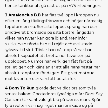
hon är tänkbar att gå rakt ut på i V75 inledningen.
3 Amalencius B.B
har fått två lopp i kroppen nu
efter en lång tävlingsfrånvaro och börjar närma sig
toppformen nu. Senaste loppet sprang han och
omotiverat bromsade på sista bortre långsidan
vilket han tyvärr kan göra ibland. Men inför
slutkurvan tände han till rejält och avslutade
sylvasst till slut. Tävlar han på topp så har han
absolut kapacitet att brotta ner favoriten på
upploppet. Nurmos har verkligen fått fart på
stallet igen och känslan är att alla hans hästar har
absolut toppform för dagen. Ett givet motbud
mot favoriten och värd att betala för.
4 Born To Run
gjorde det väldigt bra som tvåa
senast bakom Gocciadoros fyraåriga märr Dont Say
Gar som har varit väldigt bra på svensk mark. Spår
fyra i volten var nog inget man önskade sig på