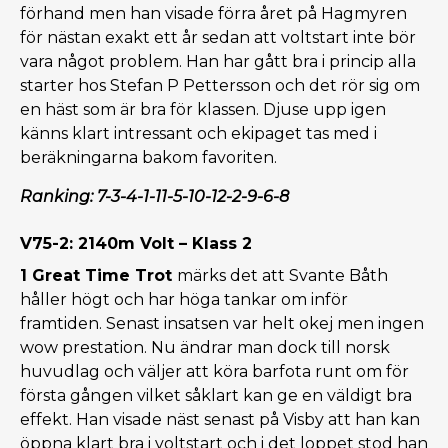
förhand men han visade förra året på Hagmyren
för nästan exakt ett år sedan att voltstart inte bör
vara något problem. Han har gått bra i princip alla
starter hos Stefan P Pettersson och det rör sig om
en häst som är bra för klassen. Djuse upp igen
känns klart intressant och ekipaget tas med i
beräkningarna bakom favoriten.
Ranking: 7-3-4-1-11-5-10-12-2-9-6-8
V75-2: 2140m Volt – Klass 2
1 Great Time Trot
märks det att Svante Båth
håller högt och har höga tankar om inför
framtiden. Senast insatsen var helt okej men ingen
wow prestation. Nu ändrar man dock till norsk
huvudlag och väljer att köra barfota runt om för
första gången vilket såklart kan ge en väldigt bra
effekt. Han visade näst senast på Visby att han kan
öppna klart bra i voltstart och i det loppet stod han