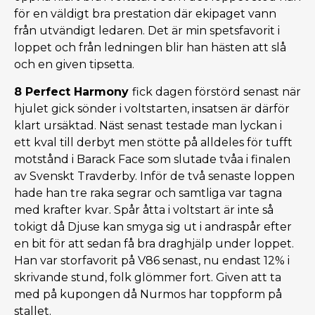
för en väldigt bra prestation där ekipaget vann
från utvändigt ledaren. Det är min spetsfavorit i
loppet och från ledningen blir han hästen att slå
och en given tipsetta.
8 Perfect Harmony
fick dagen förstörd senast när
hjulet gick sönder i voltstarten, insatsen är därför
klart ursäktad. Näst senast testade man lyckan i
ett kval till derbyt men stötte på alldeles för tufft
motstånd i Barack Face som slutade tvåa i finalen
av Svenskt Travderby. Inför de två senaste loppen
hade han tre raka segrar och samtliga var tagna
med krafter kvar. Spår åtta i voltstart är inte så
tokigt då Djuse kan smyga sig ut i andraspår efter
en bit för att sedan få bra draghjälp under loppet.
Han var storfavorit på V86 senast, nu endast 12% i
skrivande stund, folk glömmer fort. Given att ta
med på kupongen då Nurmos har toppform på
stallet.