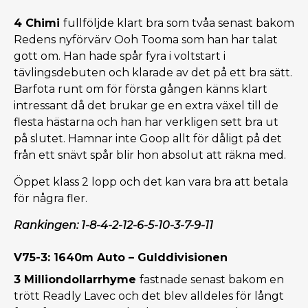
4 Chimi
fullföljde klart bra som tvåa senast bakom
Redens nyförvärv Ooh Tooma som han har talat
gott om. Han hade spår fyra i voltstart i
tävlingsdebuten och klarade av det på ett bra sätt.
Barfota runt om för första gången känns klart
intressant då det brukar ge en extra växel till de
flesta hästarna och han har verkligen sett bra ut
på slutet. Hamnar inte Goop allt för dåligt på det
från ett snävt spår blir hon absolut att räkna med.
Öppet klass 2 lopp och det kan vara bra att betala
för några fler.
Rankingen: 1-8-4-2-12-6-5-10-3-7-9-11
V75-3: 1640m Auto – Gulddivisionen
3 Milliondollarrhyme
fastnade senast bakom en
trött Readly Lavec och det blev alldeles för långt