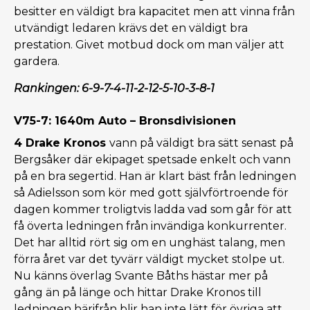
besitter en väldigt bra kapacitet men att vinna från
utvändigt ledaren krävs det en väldigt bra
prestation. Givet motbud dock om man väljer att
gardera.
Rankingen: 6-9-7-4-11-2-12-5-10-3-8-1
V75-7: 1640m Auto – Bronsdivisionen
4 Drake Kronos
vann på väldigt bra sätt senast på
Bergsåker där ekipaget spetsade enkelt och vann
på en bra segertid. Han är klart bäst från ledningen
så Adielsson som kör med gott självförtroende för
dagen kommer troligtvis ladda vad som går för att
få överta ledningen från invändiga konkurrenter.
Det har alltid rört sig om en unghäst talang, men
förra året var det tyvärr väldigt mycket stolpe ut.
Nu känns överlag Svante Båths hästar mer på
gång än på länge och hittar Drake Kronos till
ledningen härifrån blir han inte lätt för övriga att