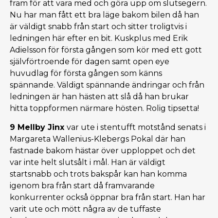
fram för att vara med och göra upp om slutsegern.
Nu har man fått ett bra läge bakom bilen då han
är väldigt snabb från start och sitter troligtvis i
ledningen här efter en bit. Kuskplus med Erik
Adielsson för första gången som kör med ett gott
självförtroende för dagen samt open eye
huvudlag för första gången som känns
spännande. Väldigt spännande ändringar och från
ledningen är han hästen att slå då han brukar
hitta toppformen närmare hösten. Rolig tipsetta!
9 Mellby Jinx
var ute i stentufft motstånd senats i
Margareta Wallenius-Klebergs Pokal där han
fastnade bakom hästar över upploppet och det
var inte helt slutsålt i mål. Han är väldigt
startsnabb och trots bakspår kan han komma
igenom bra från start då framvarande
konkurrenter också öppnar bra från start. Han har
varit ute och mött några av de tuffaste