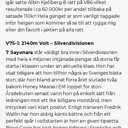
igår satte Albin Kjellberg 8 rätt på V86 vilket
resulterade i ca 60 000kr per andel tillbaka på
satsade 110kr! Hela gänget är som vanligt taggade
inför helgen som kommer så se till att rygga mig
eller din favorit i jakten på alla rätt.
V75-1: 2140m Volt – Silverdivisionen
7 Sayonara
står väldigt bra inne i Silverdivisionen
med hela 4 miljoner intjänade pengar då stona får
starta i klassen under sin aktuella klass. Hon har
visat tidigare att hon tillhör några av Sveriges bästa
ston, där hon bland annat förra året slutade tvåa
bakom Honey Mearas i EM loppet för ston.
Årsdebuten senast vann hon på enkelt sätt från
ledningen mot ett lite billigare motstånd, men
intrycket vart klart positivt. Enligt tränaren Fredrik
Wallin har hon aldrig känts bättre och från ett
perfekt spår i voltstarten är hon en given tipsetta.
Björn Goop har kört henne tidigare i Frankrike och