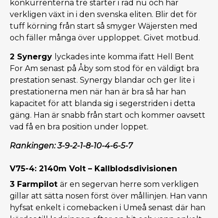
konkurrenterna tre starter i rad nu och har
verkligen växt in i den svenska eliten. Blir det för
tuff körning från start så smyger Wäjersten med
och fäller många över upploppet. Givet motbud.
2 Synergy
lyckades inte komma ifatt Hell Bent
For Am senast på Åby som stod för en väldigt bra
prestation senast. Synergy blandar och ger lite i
prestationerna men när han är bra så har han
kapacitet för att blanda sig i segerstriden i detta
gäng. Han är snabb från start och kommer oavsett
vad få en bra position under loppet.
Rankingen: 3-9-2-1-8-10-4-6-5-7
V75-4: 2140m Volt – Kallblodsdivisionen
3 Farmpilot
är en segervan herre som verkligen
gillar att sätta nosen först över mållinjen. Han vann
hyfsat enkelt i comebacken i Umeå senast där han