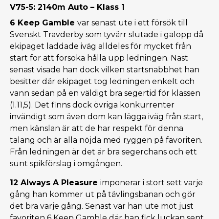
V75-5: 2140m Auto – Klass 1
6 Keep Gamble
var senast ute i ett försök till
Svenskt Travderby som tyvärr slutade i galopp då
ekipaget laddade iväg alldeles för mycket från
start för att försöka hålla upp ledningen. Näst
senast visade han dock vilken startsnabbhet han
besitter där ekipaget tog ledningen enkelt och
vann sedan på en väldigt bra segertid för klassen
(1.11,5). Det finns dock övriga konkurrenter
invändigt som även dom kan lägga iväg från start,
men känslan är att de har respekt för denna
talang och är alla nöjda med ryggen på favoriten.
Från ledningen är det är bra segerchans och ett
sunt spikförslag i omgången.
12 Always A Pleasure
imponerar i stort sett varje
gång han kommer ut på tävlingsbanan och gör
det bra varje gång. Senast var han ute mot just
favoriten 6 Keep Gamble där han fick luckan sent