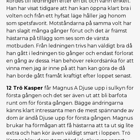
kördes till ledningen efter en bit och vann enkelt.
Han har visat tidigare att han kan öppna klart bra i
volten och från ett hyfsat läge håller jag honom
som spetsfavorit. Motståndarna på samma volt har
han slagit många gånger förut och det är främst
hästarna på tillägg som ses som de värsta
motbuden. Från ledningen trivs han väldigt bra då
han gått i ledningen tio gånger och endast förlorat
en gång av dessa. Han behöver rekordsänka för att
vinna men jag är inne på att han kan göra de då
han borde gått framåt kraftigt efter loppet senast.
12 Trö Kasper
får Magnus A Djuse upp i sulkyn för
första gången och det ser även ut att bli barfota
runt om för första gången. Bägge ändringarna
känns klart intressanta men de mest spännande av
dom är ändå Djuse upp för första gången. Magnus
brukar ha förmågan att få hästarna att ta ut sig lite
extra och han kör även väldigt smart i loppen. Trö