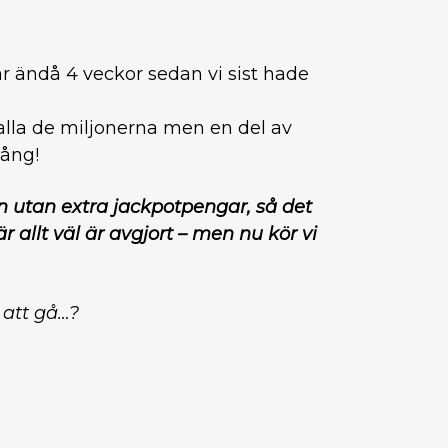
ar ändå 4 veckor sedan vi sist hade
h alla de miljonerna men en del av
gång!
n utan extra jackpotpengar, så det
r allt väl är avgjort – men nu kör vi
 att gå…?