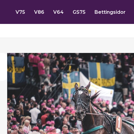
V75
V86
V64
GS75
Bettingsidor