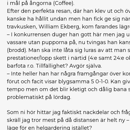
i mål på ångorna (Coffee).
Efter den perfekta resan, där han klev ut och 
kanske ha hållit undan men han fick ge sig nä
travkusken, William Ekberg, kom farandes lägre
– I konkurrensen duger han gott här men jag 
vassare utan pupporna på, nu tvingas han ka
(brodd). Man ska inte låta sig luras av att man 
prestationer/lopp skett i närtid (4:e samt 24:e ok
barfota r.o. Tillfällighet? Avgör själva.
– Inte heller han har några framgångar över ko
förut och facit visar blygsamma 5 0-1-0. Kan g
tempo men om det blir kletigt och dålig bana 
problematiskt på lördag.
Som ni hör hittar jag faktiskt nackdelar och fr
skräll jag tror mest på då distansen är helt ny 
läge för en helgardering istället?