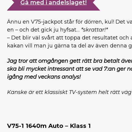
Gå med i andelslaget!
Ännu en V75-jackpot står för dörren, kul! Det v
en – och det gick ju hyfsat…
*skrattar!*
– Det blir väl svårt att toppa det resultatet oc
kakan vill man ju gärna ta del av även denna 
Jag tror att omgången gett rätt bra betalt äve
ska bli mycket intressant att se vad 7:an ger nä
igång med veckans analys!
Kanske är ett klassiskt TV-system helt rätt väg
V75-1 1640m Auto – Klass 1