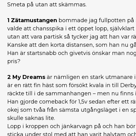
Smeta på utan att skämmas.
1 Zätamustangen
bommade jag fullpotten på s
valde att chansspika i ett öppet lopp, självklar
utan att vara partisk så tycker jag att han var r
Kanske att den korta distansen, som han nu går u
Han är startsnabb och givetvis önskar man nog he
pris?
2 My Dreams
är nämligen en stark utmanare i b
är en rätt fin häst som försökt kvala in till Derb
räckte till i de sammanhangen – men nu finns
Han gjorde comeback för 1,5v sedan efter ett rä
okej som tvåa från sämsta utgångsläget i en spår
skulle saknas lite.
Lopp i kroppen och jänkarvagn på och han bör 
sticka under stol med att han varit halvtam oc