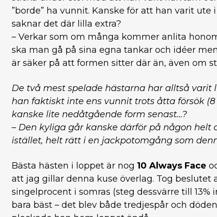
”borde” ha vunnit. Kanske för att han varit ute 
saknar det där lilla extra?
– Verkar som om många kommer anlita honom s
ska man gå på sina egna tankar och idéer men t
är säker på att formen sitter där än, även om st
De två mest spelade hästarna har alltså varit l
han faktiskt inte ens vunnit trots åtta försök 
kanske lite nedåtgående form senast…?
– Den kyliga går kanske därför på någon helt 
istället, helt rätt i en jackpotomgång som den
Bästa hästen i loppet är nog
10 Always Face
oc
att jag gillar denna kuse överlag. Tog beslutet a
singelprocent i somras (steg dessvärre till 13% i
bara bäst – det blev både tredjespår och dödens