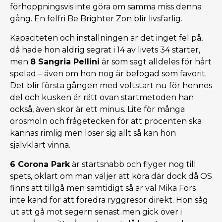
förhoppningsvis inte göra om samma miss denna
gång. En felfri Be Brighter Zon blir livsfarlig.
Kapaciteten och inställningen är det inget fel på,
då hade hon aldrig segrat i 14 av livets 34 starter,
men
8 Sangria Pellini
är som sagt alldeles för hårt
spelad – även om hon nog är befogad som favorit.
Det blir första gången med voltstart nu för hennes
del och kusken är rätt ovan startmetoden han
också, även skor är ett minus. Lite för många
orosmoln och frågetecken för att procenten ska
kännas rimlig men löser sig allt så kan hon
självklart vinna.
6 Corona Park
är startsnabb och flyger nog till
spets, oklart om man väljer att köra där dock då OS
finns att tillgå men samtidigt så är väl Mika Fors
inte känd för att föredra ryggresor direkt. Hon såg
ut att gå mot segern senast men gick över i