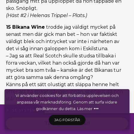
passgång mitt på upploppet då hon tappade en
sko. Snöpligt.
(Häst #2 i Helenas Trippel – Plats.)
15 Bikana Wine
trodde jag väldigt mycket på
senast men där gick man bet – hon var faktiskt
väldigt blek och intrycket var inte i närheten av
det vi såg innan galoppen kom i Eskilstuna.
– Jag sa att Real Scotch skulle studsa tillbaka i
förra veckan, vilket han också gjorde då han var
mycket bra som tvåa – kanske är det Bikanas tur
att göra samma sak denna omgång?
Känns på ett sätt olustigt att släppa henne helt
efter att ha spikat gången innan, speciellt då hon
Vi använder cookies för att förbättra upplevelsen och
står i fjuttiga 2,5% nu.
anpassa vår marknadsföring. Genom att surfa vidare
godkänner du detta.
Läs mer
Smällkaramellen:
SE SYSTEM
10 Japiro Queen
som galopperade kort efter start
JAG FÖRSTÅR
Till lagets andelar!
för att sedan köra ikapp fältet och smyga med
invändigt i senaste starten – RUBBET sparat. 1%.