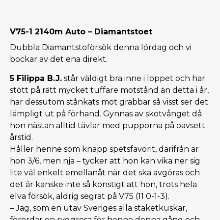
V75-1 2140m Auto – Diamantstoet
Dubbla Diamantstoförsök denna lördag och vi
bockar av det ena direkt.
5 Filippa B.J.
står väldigt bra inne i loppet och har
stött på rätt mycket tuffare motstånd än detta i år,
har dessutom stånkats mot grabbar så visst ser det
lämpligt ut på förhand. Gynnas av skotvånget då
hon nästan alltid tävlar med pupporna på oavsett
årstid.
Håller henne som knapp spetsfavorit, därifrån är
hon 3/6, men nja – tycker att hon kan vika ner sig
lite väl enkelt emellanåt när det ska avgöras och
det är kanske inte så konstigt att hon, trots hela
elva försök, aldrig segrat på V75 (11 0-1-3).
– Jag, som en utav Sveriges alla staketkuskar,
förordar en ryggresa för henne denna gång och