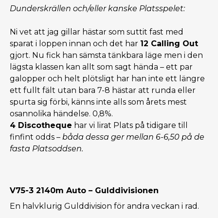
Dunderskrällen och/eller kanske Platsspelet:
Ni vet att jag gillar hästar som suttit fast med
sparat i loppen innan och det har
12 Calling Out
gjort. Nu fick han sämsta tänkbara läge men i den
lägsta klassen kan allt som sagt hända – ett par
galopper och helt plötsligt har han inte ett längre
ett fullt fält utan bara 7-8 hästar att runda eller
spurta sig förbi, känns inte alls som årets mest
osannolika händelse. 0,8%.
4 Discotheque
har vi lirat Plats på tidigare till
finfint odds –
båda dessa ger mellan 6-6,50 på de
fasta Platsoddsen.
V75-3 2140m Auto – Gulddivisionen
En halvklurig Gulddivision för andra veckan i rad.