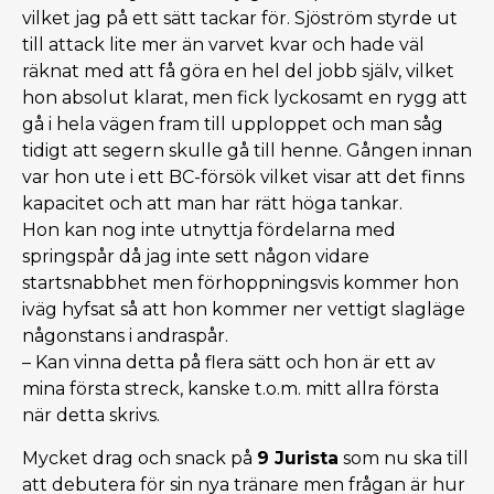
vilket jag på ett sätt tackar för. Sjöström styrde ut
till attack lite mer än varvet kvar och hade väl
räknat med att få göra en hel del jobb själv, vilket
hon absolut klarat, men fick lyckosamt en rygg att
gå i hela vägen fram till upploppet och man såg
tidigt att segern skulle gå till henne. Gången innan
var hon ute i ett BC-försök vilket visar att det finns
kapacitet och att man har rätt höga tankar.
Hon kan nog inte utnyttja fördelarna med
springspår då jag inte sett någon vidare
startsnabbhet men förhoppningsvis kommer hon
iväg hyfsat så att hon kommer ner vettigt slagläge
någonstans i andraspår.
– Kan vinna detta på flera sätt och hon är ett av
mina första streck, kanske t.o.m. mitt allra första
när detta skrivs.
Mycket drag och snack på
9 Jurista
som nu ska till
att debutera för sin nya tränare men frågan är hur