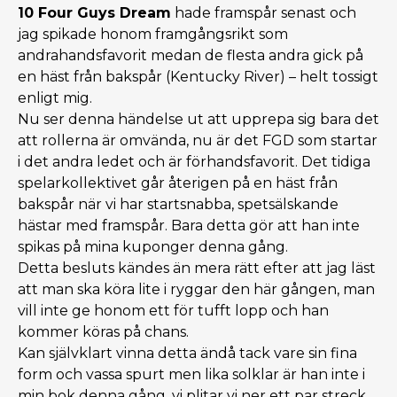
10 Four Guys Dream
hade framspår senast och
jag spikade honom framgångsrikt som
andrahandsfavorit medan de flesta andra gick på
en häst från bakspår (Kentucky River) – helt tossigt
enligt mig.
Nu ser denna händelse ut att upprepa sig bara det
att rollerna är omvända, nu är det FGD som startar
i det andra ledet och är förhandsfavorit. Det tidiga
spelarkollektivet går återigen på en häst från
bakspår när vi har startsnabba, spetsälskande
hästar med framspår. Bara detta gör att han inte
spikas på mina kuponger denna gång.
Detta besluts kändes än mera rätt efter att jag läst
att man ska köra lite i ryggar den här gången, man
vill inte ge honom ett för tufft lopp och han
kommer köras på chans.
Kan självklart vinna detta ändå tack vare sin fina
form och vassa spurt men lika solklar är han inte i
min bok denna gång, vi plitar vi ner ett par streck