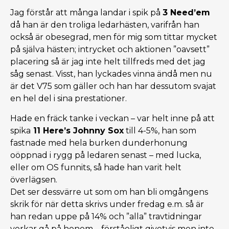
Jag förstår att många landar i spik på
3 Need’em
då han är den troliga ledarhästen, varifrån han
också är obesegrad, men för mig som tittar mycket
på själva hästen; intrycket och aktionen ”oavsett”
placering så är jag inte helt tillfreds med det jag
såg senast. Visst, han lyckades vinna ändå men nu
är det V75 som gäller och han har dessutom svajat
en hel del i sina prestationer.
Hade en fräck tanke i veckan – var helt inne på att
spika
11 Here’s Johnny Sox
till 4-5%, han som
fastnade med hela burken dunderhonung
oöppnad i rygg på ledaren senast – med lucka,
eller om OS funnits, så hade han varit helt
överlägsen.
Det ser dessvärre ut som om han bli omgångens
skrik för när detta skrivs under fredag e.m. så är
han redan uppe på 14% och ”alla” travtidningar
verkar gå på honom – förståeligt givetvis men inte