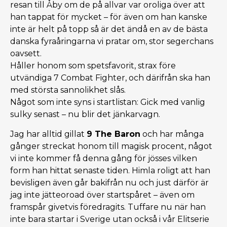
resan till Åby om de på allvar var oroliga över att
han tappat för mycket – för även om han kanske
inte är helt på topp så är det ändå en av de bästa
danska fyraåringarna vi pratar om, stor segerchans
oavsett.
Håller honom som spetsfavorit, strax före
utvändiga 7 Combat Fighter, och därifrån ska han
med största sannolikhet slås.
Något som inte syns i startlistan: Gick med vanlig
sulky senast – nu blir det jänkarvagn.
Jag har alltid gillat
9 The Baron
och har många
gånger streckat honom till magisk procent, något
vi inte kommer få denna gång för jösses vilken
form han hittat senaste tiden. Himla roligt att han
bevisligen även går bakifrån nu och just därför är
jag inte jätteoroad över startspåret – även om
framspår givetvis föredragits. Tuffare nu när han
inte bara startar i Sverige utan också i vår Elitserie