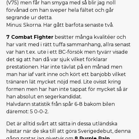
(V75) men får han smyga med så blir jag noll
förvånad om han sveper hela fältet och går
segrande ur detta.
Minus: Skorna. Har gått barfota senaste två.
7 Combat Fighter
besitter många kvalitéer och
har varit med i rätt tuffa sammanhang, allra senast
var han t.ex. ute i ett BC-försök men tyvärr visade
det sig att han då var sjuk vilket förklarar
prestationen. Har inte tävlat på en månad men
man har iaf varit inne och kört ett banjobb vilket
tränaren lät mycket nöjd med. Lite ovisst kring
formen men har han inte tappat för mycket så är
han absolut en segerkandidat.
Halvdann statistik från spår 6-8 bakom bilen
däremot: 5 0-0-2.
Det är alltid svårt att sätta in dessa utländska
hästar när de ska till att göra Sverigedebut, denna
gång pratar jag givetvis om
8 Purple Rain
.