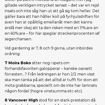
gillade verkligen intrycket senast – det var en rejäl
insats och inte såg han ut att gå sig tom heller. Det
gäller bara att han håller koll på fyrhjulsdriften för
även han är opålitlig emellanåt men det känns
ändå mer okej att ta den risken med en 11%:are än
en 60%:are – för här speglar streckenprocenten iaf
segerchansen.
Vid gardering är 7, 8 och 9 givna, utan inbördes
ordning:
7 Moira Boko
sitter nog i spets om
förhandsfavoriten galopperar – kanske oavsett
förresten…? Från ledningen är hon 2/2 men visst
ska man tänka på att det alltid är tufft för ston att
möta grabbarna, speciellt om de inte har lämnats
någon fördel (högre vinstsumma etc etc).
8 Vancover High
stod för en stark prestation då