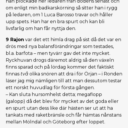
han plockade ner ledaren från dödens senast och
om enligt min badkarskörning så sitter han i rygg
på ledaren, om 1 Luca Barosso travar och håller
upp spets. Han har en bra spurt och kan bli
livsfarlig om han får nyttja den.
9 Rajon
var det ett himla drag på sist då det var en
drös med nya balansförändringar som testades,
bl.a. barfota – men tyvärr gav det inte mycket.
Ryckhuvan drogs däremot aldrig så den växeln
finns sparad och på lördag kommer det faktiskt
finnas
två
olika snören att dra i för Örjan – i Ronden
läser jag mig nämligen till att man dessutom testar
ett norskt huvudlag för första gången.
– Kan sluta hursomhelst detta; megaflopp
(galopp) då det blev för mycket av det goda eller
en spurt utan dess like där hästen ser ut att ha
tankats med raketbränsle och får hämtas nånstans
mellan Mölndal och Göteborg efter loppet.