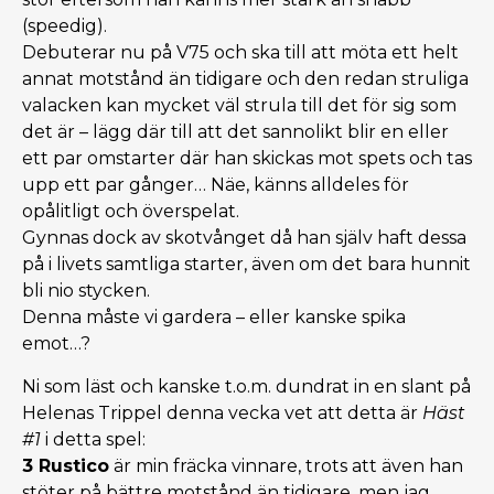
(speedig).
Debuterar nu på V75 och ska till att möta ett helt
annat motstånd än tidigare och den redan struliga
valacken kan mycket väl strula till det för sig som
det är – lägg där till att det sannolikt blir en eller
ett par omstarter där han skickas mot spets och tas
upp ett par gånger… Näe, känns alldeles för
opålitligt och överspelat.
Gynnas dock av skotvånget då han själv haft dessa
på i livets samtliga starter, även om det bara hunnit
bli nio stycken.
Denna måste vi gardera – eller kanske spika
emot…?
Ni som läst och kanske t.o.m. dundrat in en slant på
Helenas Trippel denna vecka vet att detta är
Häst
#1
i detta spel:
3 Rustico
är min fräcka vinnare, trots att även han
stöter på bättre motstånd än tidigare, men jag