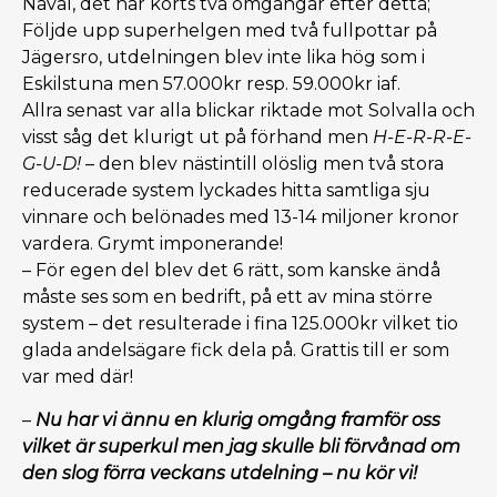
Nåvål, det har körts två omgångar efter detta;
Följde upp superhelgen med två fullpottar på
Jägersro, utdelningen blev inte lika hög som i
Eskilstuna men 57.000kr resp. 59.000kr iaf.
Allra senast var alla blickar riktade mot Solvalla och
visst såg det klurigt ut på förhand men
H-E-R-R-E-
G-U-D!
– den blev nästintill olöslig men två stora
reducerade system lyckades hitta samtliga sju
vinnare och belönades med 13-14 miljoner kronor
vardera. Grymt imponerande!
– För egen del blev det 6 rätt, som kanske ändå
måste ses som en bedrift, på ett av mina större
system – det resulterade i fina 125.000kr vilket tio
glada andelsägare fick dela på. Grattis till er som
var med där!
–
Nu har vi ännu en klurig omgång framför oss
vilket är superkul men jag skulle bli förvånad om
den slog förra veckans utdelning – nu kör vi!