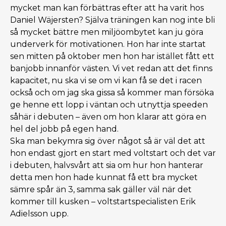
mycket man kan förbättras efter att ha varit hos
Daniel Wäjersten? Själva träningen kan nog inte bli
så mycket bättre men miljöombytet kan ju göra
underverk för motivationen. Hon har inte startat
sen mitten på oktober men hon har istället fått ett
banjobb innanför västen. Vi vet redan att det finns
kapacitet, nu ska vi se om vi kan få se det i racen
också och om jag ska gissa så kommer man försöka
ge henne ett lopp i väntan och utnyttja speeden
såhär i debuten – även om hon klarar att göra en
hel del jobb på egen hand.
Ska man bekymra sig över något så är väl det att
hon endast gjort en start med voltstart och det var
i debuten, halvsvårt att sia om hur hon hanterar
detta men hon hade kunnat få ett bra mycket
sämre spår än 3, samma sak gäller väl när det
kommer till kusken – voltstartspecialisten Erik
Adielsson upp.