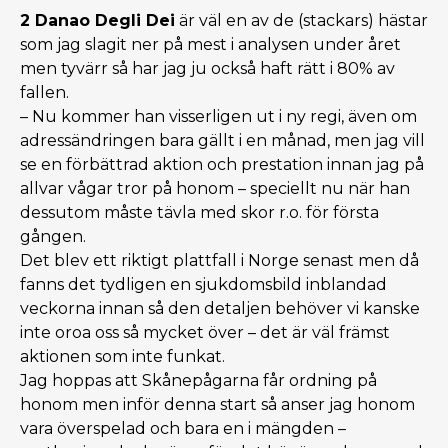
2 Danao Degli Dei
är väl en av de (stackars) hästar
som jag slagit ner på mest i analysen under året
men tyvärr så har jag ju också haft rätt i 80% av
fallen.
– Nu kommer han visserligen ut i ny regi, även om
adressändringen bara gällt i en månad, men jag vill
se en förbättrad aktion och prestation innan jag på
allvar vågar tror på honom – speciellt nu när han
dessutom måste tävla med skor r.o. för första
gången.
Det blev ett riktigt plattfall i Norge senast men då
fanns det tydligen en sjukdomsbild inblandad
veckorna innan så den detaljen behöver vi kanske
inte oroa oss så mycket över – det är väl främst
aktionen som inte funkat.
Jag hoppas att Skånepågarna får ordning på
honom men inför denna start så anser jag honom
vara överspelad och bara en i mängden –