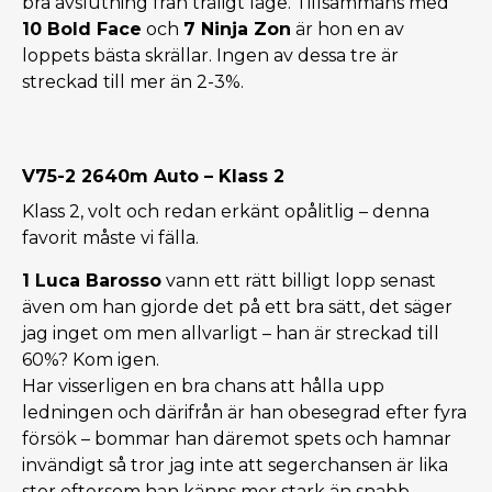
bra avslutning från träligt läge. Tillsammans med
10 Bold Face
och
7 Ninja Zon
är hon en av
loppets bästa skrällar. Ingen av dessa tre är
streckad till mer än 2-3%.
V75-2 2640m Auto – Klass 2
Klass 2, volt och redan erkänt opålitlig – denna
favorit måste vi fälla.
1 Luca Barosso
vann ett rätt billigt lopp senast
även om han gjorde det på ett bra sätt, det säger
jag inget om men allvarligt – han är streckad till
60%? Kom igen.
Har visserligen en bra chans att hålla upp
ledningen och därifrån är han obesegrad efter fyra
försök – bommar han däremot spets och hamnar
invändigt så tror jag inte att segerchansen är lika
stor eftersom han känns mer stark än snabb