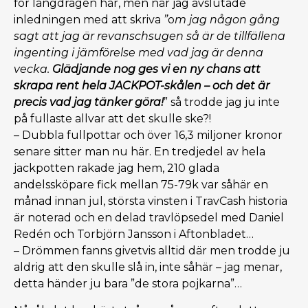
för långdragen här, men när jag avslutade
inledningen med att skriva
”
o
m jag någon gång
sagt att jag är revanschsugen så är de tillfällena
ingenting i jämförelse med vad jag är denna
vecka.
Glädjande nog ges vi en ny chans att
skrapa rent hela JACKPOT-skålen – och det är
precis vad jag tänker göra!
” så trodde jag ju inte
på fullaste allvar att det skulle ske?!
– Dubbla fullpottar och över 16,3 miljoner kronor
senare sitter man nu här. En tredjedel av hela
jackpotten rakade jag hem, 210 glada
andelssköpare fick mellan 75-79k var såhär en
månad innan jul, största vinsten i TravCash historia
är noterad och en delad travlöpsedel med Daniel
Redén och Torbjörn Jansson i Aftonbladet…
– Drömmen fanns givetvis alltid där men trodde ju
aldrig att den skulle slå in, inte såhär – jag menar,
detta händer ju bara ”de stora pojkarna”…