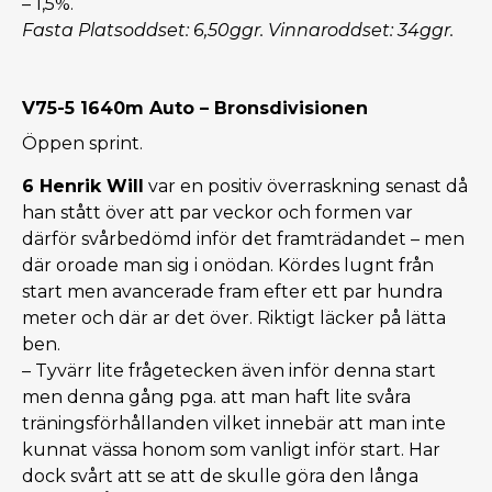
– 1,5%.
Fasta Platsoddset: 6,50ggr. Vinnaroddset: 34ggr.
V75-5 1640m Auto – Bronsdivisionen
Öppen sprint.
6 Henrik Will
var en positiv överraskning senast då
han stått över att par veckor och formen var
därför svårbedömd inför det framträdandet – men
där oroade man sig i onödan. Kördes lugnt från
start men avancerade fram efter ett par hundra
meter och där ar det över. Riktigt läcker på lätta
ben.
– Tyvärr lite frågetecken även inför denna start
men denna gång pga. att man haft lite svåra
träningsförhållanden vilket innebär att man inte
kunnat vässa honom som vanligt inför start. Har
dock svårt att se att de skulle göra den långa