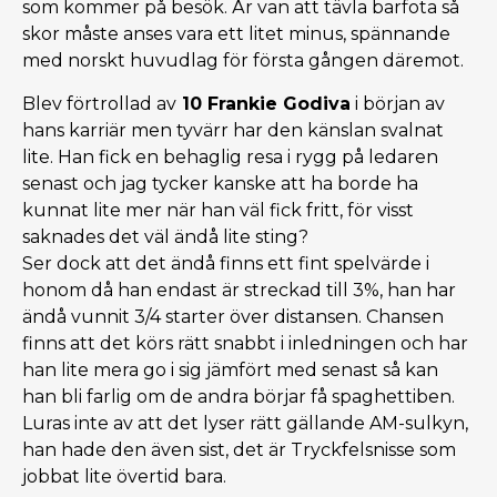
som kommer på besök. Är van att tävla barfota så
skor måste anses vara ett litet minus, spännande
med norskt huvudlag för första gången däremot.
Blev förtrollad av
10 Frankie Godiva
i början av
hans karriär men tyvärr har den känslan svalnat
lite. Han fick en behaglig resa i rygg på ledaren
senast och jag tycker kanske att ha borde ha
kunnat lite mer när han väl fick fritt, för visst
saknades det väl ändå lite sting?
Ser dock att det ändå finns ett fint spelvärde i
honom då han endast är streckad till 3%, han har
ändå vunnit 3/4 starter över distansen. Chansen
finns att det körs rätt snabbt i inledningen och har
han lite mera go i sig jämfört med senast så kan
han bli farlig om de andra börjar få spaghettiben.
Luras inte av att det lyser rätt gällande AM-sulkyn,
han hade den även sist, det är Tryckfelsnisse som
jobbat lite övertid bara.