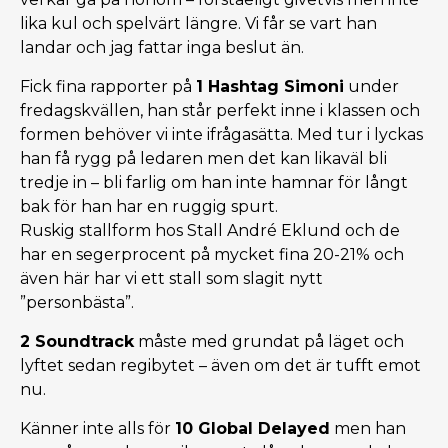
lika kul och spelvärt längre. Vi får se vart han
landar och jag fattar inga beslut än.
Fick fina rapporter på
1 Hashtag Simoni
under
fredagskvällen, han står perfekt inne i klassen och
formen behöver vi inte ifrågasätta. Med tur i lyckas
han få rygg på ledaren men det kan likaväl bli
tredje in – bli farlig om han inte hamnar för långt
bak för han har en ruggig spurt.
Ruskig stallform hos Stall André Eklund och de
har en segerprocent på mycket fina 20-21% och
även här har vi ett stall som slagit nytt
”personbästa”.
2 Soundtrack
måste med grundat på läget och
lyftet sedan regibytet – även om det är tufft emot
nu.
Känner inte alls för
10 Global Delayed
men han