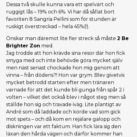
Dessa två skulle kunna vara ett spelvärt och
ruggigt lås – 19% och 6%. Vi har då sållat bort
favoriten 8 Sangria Pellini som för stunden är
ruskigt överstreckad – hela 45%(!).
Önskar man däremot lite fler streck så måste
2 Be
Brighter Zon
med.
Jag trodde att hon krävde sina resor där hon fick
smyga med och inte behövde göra mycket själv
men näst senast chockade hon mig genom att
vinna – från dödens?! Hon var grym. Blev givetvis
mycket betrodd starten efter men tränaren
varnade för att det kunde bli gunga från spår 2 i
volten – vilket det också blev i något steg men så
ställde hon sig och travade iväg. Lite plantigt av
André som då laddade och körde vad som gick
mot spets – och då kom en rejälare galopp och
diskningen var ett faktum. Han fick lära sig den
läxan den hårda vägen och därför kommer han