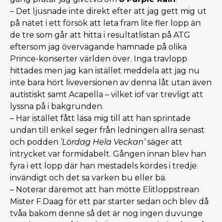
– Det ljusnade inte direkt efter att jag gett mig ut
på nätet i ett försök att leta fram lite fler lopp än
de tre som går att hitta i resultatlistan på ATG
eftersom jag övervägande hamnade på olika
Prince-konserter världen över. Inga travlopp
hittades men jag kan istället meddela att jag nu
inte bara hört liveversionen av denna låt utan även
autistiskt samt Acapella – vilket iof var trevligt att
lyssna på i bakgrunden.
– Har istället fått läsa mig till att han sprintade
undan till enkel seger från ledningen allra senast
och podden
’Lördag Hela Veckan’
säger att
intrycket var formidabelt. Gången innan blev han
fyra i ett lopp där han mestadels kördes i tredje
invändigt och det sa varken bu eller bä.
– Noterar däremot att han mötte Elitloppstrean
Mister F.Daag för ett par starter sedan och blev då
tvåa bakom denne så det är nog ingen duvunge