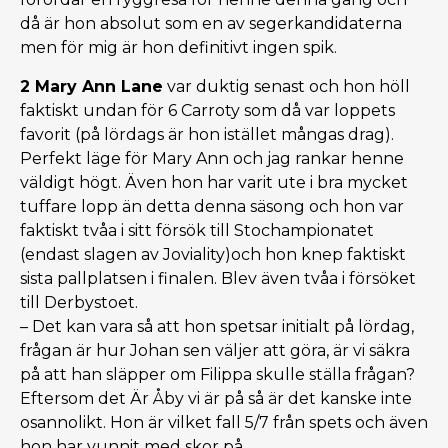
då är hon absolut som en av segerkandidaterna
men för mig är hon definitivt ingen spik.
2 Mary Ann Lane
var duktig senast och hon höll
faktiskt undan för 6 Carroty som då var loppets
favorit (på lördags är hon istället mångas drag).
Perfekt läge för Mary Ann och jag rankar henne
väldigt högt. Även hon har varit ute i bra mycket
tuffare lopp än detta denna säsong och hon var
faktiskt tvåa i sitt försök till Stochampionatet
(endast slagen av Joviality)och hon knep faktiskt
sista pallplatsen i finalen. Blev även tvåa i försöket
till Derbystoet.
– Det kan vara så att hon spetsar initialt på lördag,
frågan är hur Johan sen väljer att göra, är vi säkra
på att han släpper om Filippa skulle ställa frågan?
Eftersom det Är Åby vi är på så är det kanske inte
osannolikt. Hon är vilket fall 5/7 från spets och även
hon har vunnit med skor på.