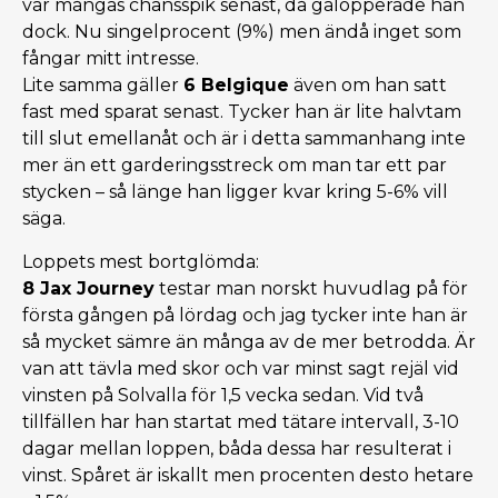
var mångas chansspik senast, då galopperade han
dock. Nu singelprocent (9%) men ändå inget som
fångar mitt intresse.
Lite samma gäller
6 Belgique
även om han satt
fast med sparat senast. Tycker han är lite halvtam
till slut emellanåt och är i detta sammanhang inte
mer än ett garderingsstreck om man tar ett par
stycken – så länge han ligger kvar kring 5-6% vill
säga.
Loppets mest bortglömda:
8 Jax Journey
testar man norskt huvudlag på för
första gången på lördag och jag tycker inte han är
så mycket sämre än många av de mer betrodda. Är
van att tävla med skor och var minst sagt rejäl vid
vinsten på Solvalla för 1,5 vecka sedan. Vid två
tillfällen har han startat med tätare intervall, 3-10
dagar mellan loppen, båda dessa har resulterat i
vinst. Spåret är iskallt men procenten desto hetare