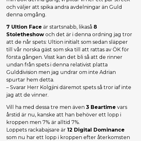
och väljer att spika andra avdelningar än Guld
denna omgång.
7 Ultion Face
är startsnabb, likaså
8
Stoletheshow
och det är i denna ordning jag tror
att de når spets: Ultion initialt som sedan släpper
till vår norska gäst som ska till att rattas av ÖK för
första gången. Visst kan det bli så att de rinner
undan från spets i denna relativist platta
Gulddivision men jag undrar om inte Adrian
spurtar hem detta.
– Svarar Herr Kolgjini däremot spets så tror iaf inte
jag att de vinner.
Vill ha med dessa tre men även
3 Beartime
vars
årstid är nu, kanske att han behöver ett lopp i
kroppen men 7% är alltid 7%.
Loppets rackabajsare är
12 Digital Dominance
som nu har ett lopp i kroppen efter återkomsten