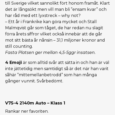
till Sverige vilket sannolikt fört honom framåt. Klart
det är långsökt men vill man bli ”ensam kvar” och
har råd med ett lyxstreck – why not?
– Ett år i Frankrike kan göra mycket och Stall
Malmqvist går som tåget, de har redan nu slagit
förra årets siffror vilket också innebär att de går
mot sitt bästa år nånsin – 31,1 miljoner kronor and
still counting.
Fasta Platsen ger mellan 4,5-5ggr insatsen.
4 Emoji
är som alltid svår att sätta in och han är väl
inte jättetidig men samtidigt så är det när han varit
såhär ”mittemellanbetrodd” som han många
gånger vunnit. Svårbedömt.
V75-4 2140m Auto – Klass 1
Rankar ner favoriten.