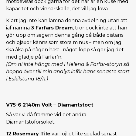
motbevisas dock gärna för det här är en kuse med
kapacitet och vinnarskalle, det vill jag lova.
Klart jag inte kan lämna denna avdelning utan att
iaf nämna
3 Farfars Dream
, tror dock inte att han
gör upp om segern denna gång då både distans
och pjäxor känns som stora minus – men om jag
ska åka på någon häst i något lopp så gör jag det
med glädje på Farfar’n.
(Om ni inte hängt med i Helena & Farfar-storyn så
hoppa över till min analys inför hans senaste start
i Eskilstuna 18/11.)
V75-6 2140m Volt – Diamantstoet
Så var vi då framme vid det andra
Diamantstoförsöket.
12 Rosemary Tile
var löjligt lite spelad senast