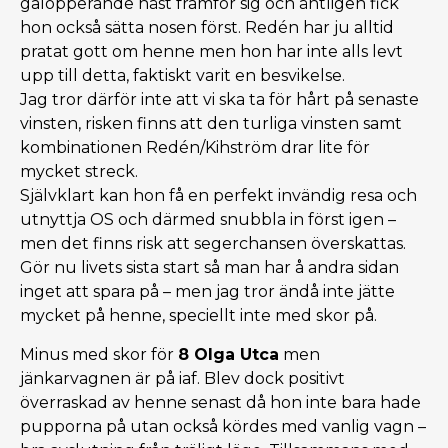
galopperande häst framför sig och äntligen fick
hon också sätta nosen först. Redén har ju alltid
pratat gott om henne men hon har inte alls levt
upp till detta, faktiskt varit en besvikelse.
Jag tror därför inte att vi ska ta för hårt på senaste
vinsten, risken finns att den turliga vinsten samt
kombinationen Redén/Kihström drar lite för
mycket streck.
Självklart kan hon få en perfekt invändig resa och
utnyttja OS och därmed snubbla in först igen –
men det finns risk att segerchansen överskattas.
Gör nu livets sista start så man har å andra sidan
inget att spara på – men jag tror ändå inte jätte
mycket på henne, speciellt inte med skor på.
Minus med skor för
8 Olga Utca
men
jänkarvagnen är på iaf. Blev dock positivt
överraskad av henne senast då hon inte bara hade
pupporna på utan också kördes med vanlig vagn –