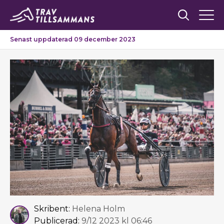
Senast uppdaterad 09 december 2023
Skribent:
Helena Holm
Publicerad:
9/12 2023 kl 06:46