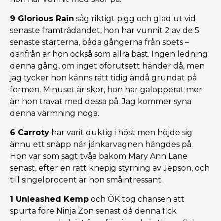
9 Glorious Rain
såg riktigt pigg och glad ut vid
senaste framträdandet, hon har vunnit 2 av de 5
senaste starterna, båda gångerna från spets –
därifrån är hon också som allra bäst. Ingen ledning
denna gång, om inget oförutsett händer då, men
jag tycker hon känns rätt tidig ändå grundat på
formen. Minuset är skor, hon har galopperat mer
än hon travat med dessa på. Jag kommer syna
denna värmning noga.
6 Carroty
har varit duktig i höst men höjde sig
ännu ett snäpp när jänkarvagnen hängdes på.
Hon var som sagt tvåa bakom Mary Ann Lane
senast, efter en rätt knepig styrning av Jepson, och
till singelprocent är hon småintressant.
1 Unleashed Kemp
och ÖK tog chansen att
spurta före Ninja Zon senast då denna fick